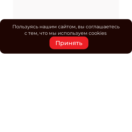
Пользуясь нашим сайтом, вы соглашаетесь
с тем, что мы используем cookies
Принять
Средство массовой информации www.classmag.ru
Свидетельство о регистрации СМИ сетевого издания
Эл.№ ФС77-63739 от 16 ноября 2015 г. выдано
Роскомнадзором.