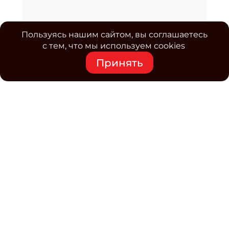
Пользуясь нашим сайтом, вы соглашаетесь
с тем, что мы используем cookies
Принять
Средство массовой информации www.classmag.ru
Свидетельство о регистрации СМИ сетевого издания
Эл.№ ФС77-63739 от 16 ноября 2015 г. выдано
Роскомнадзором.
Политика обработки