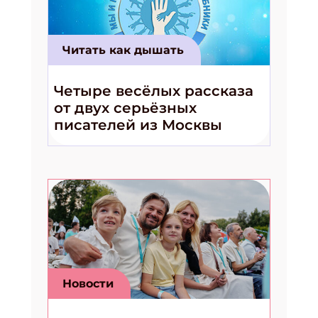
Укажите Ваш Email
Читать как дышать
Четыре весёлых рассказа
ПОДПИСАТЬСЯ
от двух серьёзных
писателей из Москвы
Новости