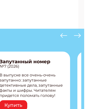
Запутанный номер
№7 (2026)
В выпуске все очень-очень
запутанно: запутанные
детективные дела, запутанные
факты и шифры. Читателям
придется поломать голову!
Внутри: Шифры и
Купить
расшифровки Плетем