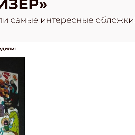
ЙЗЕР»
али самые интересные обложки
едили: