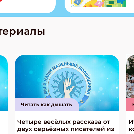
тольная игра
из Алтая Очень
лова Традиционные
родов России
кс про
териалы
е приключения!
Читать как дышать
Четыре весёлых рассказа от
И
двух серьёзных писателей из
к