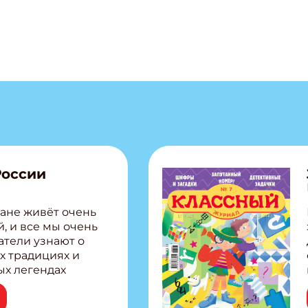
России
ане живёт очень
, и все мы очень
атели узнают о
х традициях и
ых легендах
сии! Внутри:
ар, башкир и