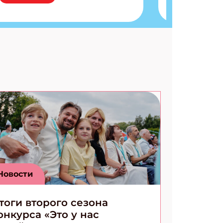
запутанные поделки
Разгадываем головоломки
Ищем коды 3 комикса
Новости
тоги второго сезона
онкурса «Это у нас