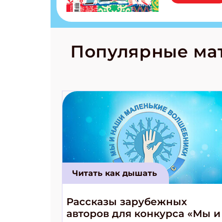
бурятов Нас
Страшилка 
странные с
рецепты на
Новый коми
Популярные ма
космически
Читать как дышать
Рассказы зарубежных
авторов для конкурса «Мы и