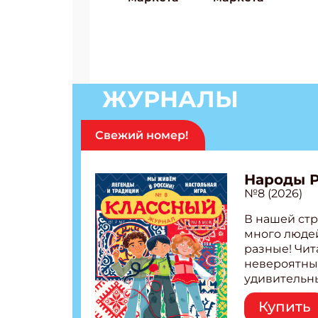
ЖУРНАЛЫ
Свежий номер!
Народы 
№8 (2026)
В нашей стр
много людей
разные! Чит
невероятны
удивительн
народов Рос
Купить
Легенды тат