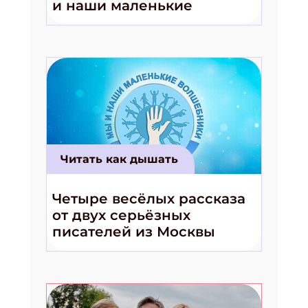
и наши маленькие
волшебники!»
Укажите Ваш Email
ПОДПИСАТЬСЯ
Читать как дышать
Четыре весёлых рассказа
от двух серьёзных
писателей из Москвы