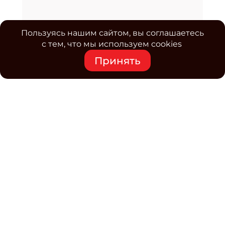
Пользуясь нашим сайтом, вы соглашаетесь
с тем, что мы используем cookies
Принять
Средство массовой информации www.classmag.ru
Свидетельство о регистрации СМИ сетевого издания
Эл.№ ФС77-63739 от 16 ноября 2015 г. выдано
Роскомнадзором.
Политика обработки