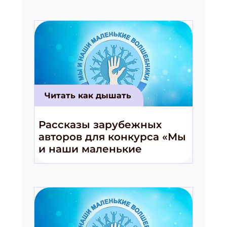
Читать как дышать
Рассказы зарубежных
авторов для конкурса «Мы
и наши маленькие
волшебники!»
Подпишись на рассылку
Получи электронный "Классный журнал" в
подарок!
Укажите имя