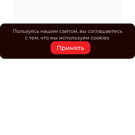
Пользуясь нашим сайтом, вы соглашаетесь
с тем, что мы используем cookies
Принять
Средство массовой информации www.classmag.ru
Свидетельство о регистрации СМИ сетевого издания
Эл.№ ФС77-63739 от 16 ноября 2015 г. выдано
Роскомнадзором.