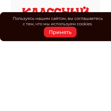
Пользуясь нашим сайтом, вы соглашаетесь
с тем, что мы используем cookies
Принять
Средство массовой информации www.classmag.ru
Свидетельство о регистрации СМИ сетевого издания
Эл.№ ФС77-63739 от 16 ноября 2015 г. выдано
Роскомнадзором.
Политика обработки
персональных данных
Контакты
Электронная почта редакции:
class@osp.ru
Телефон редакции:
+7 (495) 725-4780