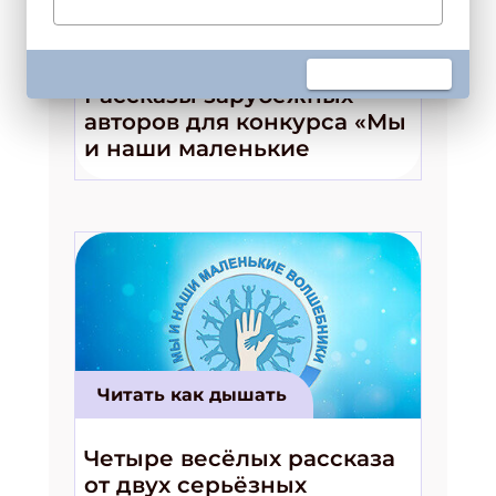
Читать как дышать
Рассказы зарубежных
авторов для конкурса «Мы
Подпишись на рассылку
и наши маленькие
Получи электронный "Классный журнал" в
волшебники!»
подарок!
Укажите имя
Укажите Ваш Email
ПОДПИСАТЬСЯ
Читать как дышать
Четыре весёлых рассказа
от двух серьёзных