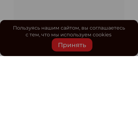
Пользуясь нашим сайтом, вы соглашаетесь
с тем, что мы используем cookies
Принять
Средство массовой информации www.classmag.ru
Свидетельство о регистрации СМИ сетевого издания
Эл.№ ФС77-63739 от 16 ноября 2015 г. выдано
Роскомнадзором.