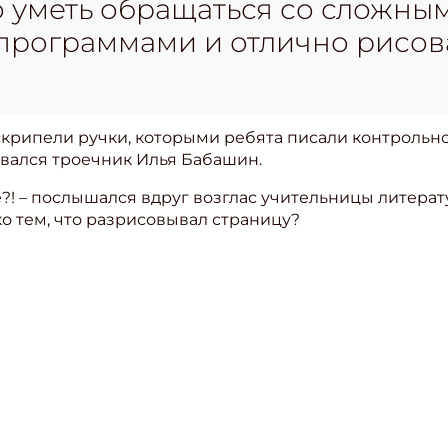
 уметь обращаться со сложны
рограммами и отлично рисова
скрипели ручки, которыми ребята писали контрольное
ивался троечник Илья Бабашин.
е?! – послышался вдруг возглас учительницы литер
ко тем, что разрисовывал страницу?