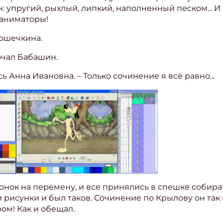
н: упругий, рыхлый, липкий, наполненный песком... И
-аниматоры!
рошечкина.
урчал Бабашин.
ь Анна Ивановна. – Только сочинение я всё равно...
онок на перемену, и все принялись в спешке собир
 рисунки и был таков. Сочинение по Крылову он так и
ом! Как и обещал.