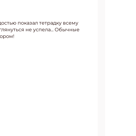
рдостью показал тетрадку всему
оглянуться не успела... Обычные
тором!