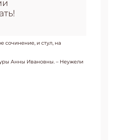
ми
ть!
 сочинение, и стул, на
атуры Анны Ивановны. – Неужели