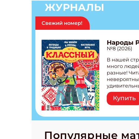
ЖУРНАЛЫ
Свежий номер!
Народы 
№8 (2026)
В нашей стр
много людей
разные! Чит
невероятны
удивительн
народов Рос
Купить
Легенды тат
бурятов Нас
Страшилка 
странные с
рецепты на
Новый коми
Популярные ма
космически