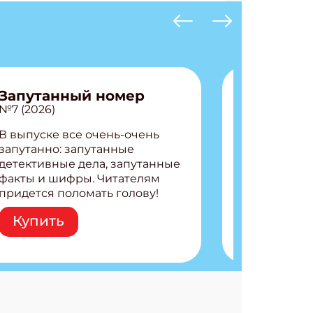
Запутанный номер
№7 (2026)
В выпуске все очень-очень
запутанно: запутанные
детективные дела, запутанные
факты и шифры. Читателям
придется поломать голову!
Внутри: Шифры и
Купить
расшифровки Плетем
запутанные поделки
Разгадываем головоломки
Ищем коды 3 комикса