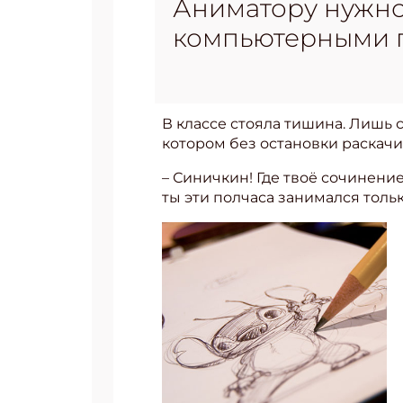
Аниматору нужно
компьютерными п
В классе стояла тишина. Лишь 
котором без остановки раскач
– Синичкин! Где твоё сочинени
ты эти полчаса занимался толь