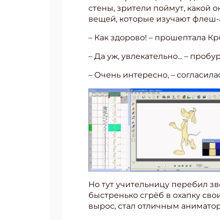
стены, зрители поймут, какой о
вещей, которые изучают флеш
– Как здорово! – прошептала К
– Да уж, увлекательно... – проб
– Очень интересно, – согласилас
Но тут учительницу перебил зв
быстренько сгрёб в охапку свои
вырос, стал отличным аниматор