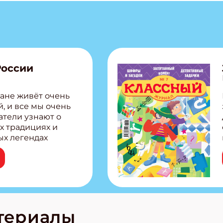
России
ане живёт очень
, и все мы очень
атели узнают о
х традициях и
ых легендах
сии! Внутри:
ар, башкир и
тольная игра
из Алтая Очень
лова Традиционные
родов России
кс про
териалы
е приключения!