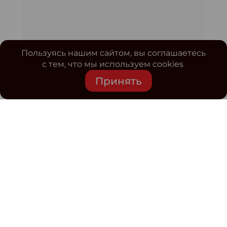
Пользуясь нашим сайтом, вы соглашаетесь
с тем, что мы используем cookies
Принять
Средство массовой информации www.classmag.ru
Свидетельство о регистрации СМИ сетевого издания
Эл.№ ФС77-63739 от 16 ноября 2015 г. выдано
Роскомнадзором.