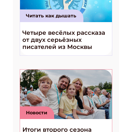
Читать как дышать
Четыре весёлых рассказа
от двух серьёзных
писателей из Москвы
Подпишись на рассылку
Получи электронный "Классный журнал" в подарок!
Укажите имя
Укажите Ваш Email
Новости
ПОДПИСАТ
Итоги второго сезона