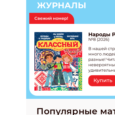
ЖУРНАЛЫ
Укаж
Свежий номер!
Укаж
Народы 
№8 (2026)
В нашей стр
много людей
разные! Чит
невероятны
удивительн
народов Рос
Купить
Легенды тат
бурятов Нас
Страшилка 
странные с
рецепты на
Новый коми
Популярные ма
космически