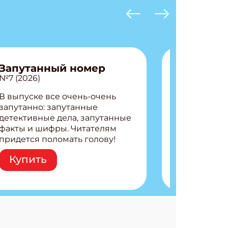
Запутанный номер
№7 (2026)
АТЬСЯ
В выпуске все очень-очень
запутанно: запутанные
детективные дела, запутанные
факты и шифры. Читателям
придется поломать голову!
Внутри: Шифры и
Купить
расшифровки Плетем
запутанные поделки
Разгадываем головоломки
Ищем коды 3 комикса