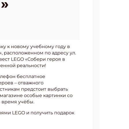
»
вку к новому учебному году в
», расположенном по адресу ул.
вест LEGO «Собери героя в
ненной реальности!
телефон бесплатное
ероев – отважного
астникам предстоит выбрать
 магазине особые картинки со
 время учёбы.
оями LEGO и получить подарок