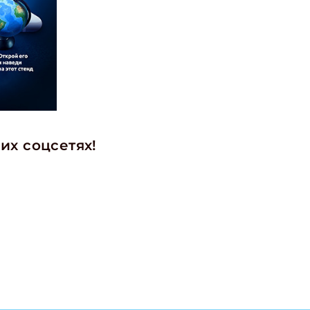
их соцсетях!
ишись на рассылку
 электронный "Классный журнал" в подарок!