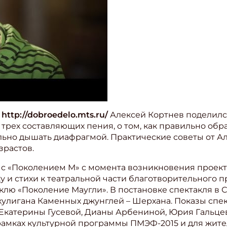
а
http://dobroedelo.mts.ru/
Алексей Кортнев поделилс
о трех составляющих пения, о том, как правильно обр
льно дышать диафрагмой. Практические советы от А
растов.
 с «Поколением М» с момента возникновения проект
и стихи к театральной части благотворительного п
клю «Поколение Маугли». В постановке спектакля в 
хулигана Каменных джунглей – Шерхана. Показы спек
, Екатерины Гусевой, Дианы Арбениной, Юрия Гальце
рамках культурной программы ПМЭФ-2015 и для жите