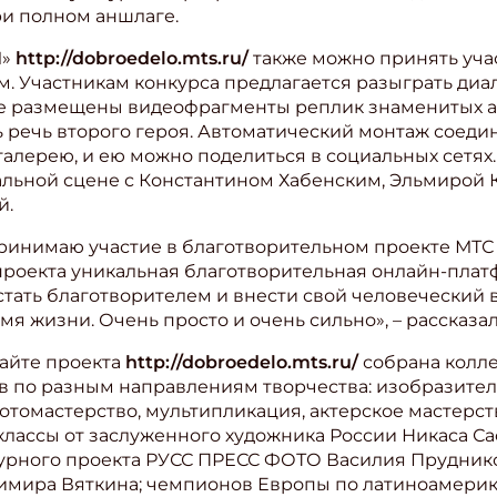
ри полном аншлаге.
М»
http://dobroedelo.mts.ru/
также можно принять учас
. Участникам конкурса предлагается разыграть диа
е размещены видеофрагменты реплик знаменитых ак
речь второго героя. Автоматический монтаж соедин
 галерею, и ею можно поделиться в социальных сетях
альной сцене с Константином Хабенским, Эльмирой
й.
ринимаю участие в благотворительном проекте МТС
 проекта уникальная благотворительная онлайн-плат
тать благотворителем и внести свой человеческий в
мя жизни. Очень просто и очень сильно», – рассказа
сайте проекта
http://dobroedelo.mts.ru/
собрана колле
 по разным направлениям творчества: изобразитель
отомастерство, мультипликация, актерское мастерств
классы от заслуженного художника России Никаса С
турного проекта РУСС ПРЕСС ФОТО Василия Пруднико
димира Вяткина; чемпионов Европы по латиноамери