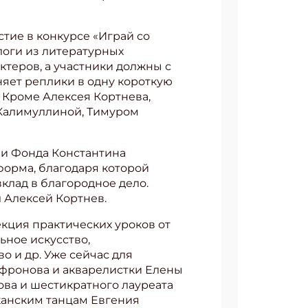
тие в конкурсе «Играй со
логи из литературных
теров, а участники должны с
яет реплики в одну короткую
. Кроме Алексея Кортнева,
 Калимуллиной, Тимуром
 и Фонда Константина
форма, благодаря которой
клад в благородное дело.
л Алексей Кортнев.
кция практических уроков от
ное искусство,
о и др. Уже сейчас для
афронова и акварелистки Елены
ва и шестикратного лауреата
канским танцам Евгения