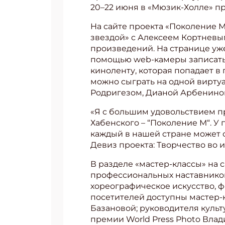
20–22 июня в «Мюзик-Холле» п
На сайте проекта «Поколение 
звездой» с Алексеем Кортневым
произведений. На странице уж
помощью web-камеры записать 
киноленту, которая попадает в
можно сыграть на одной вирту
Родригезом, Дианой Арбенино
«Я с большим удовольствием п
Хабенского – “Поколение М“. У
каждый в нашей стране может с
Девиз проекта: Творчество во и
В разделе «мастер-классы» на 
профессиональных наставников
хореографическое искусство, ф
посетителей доступны мастер-
Базановой; руководителя куль
премии World Press Photo Вла