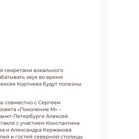
я секретами вокального
абатывать звук во время
лексея Кортнева будут полезны
а: совместно с Сергеем
роекта «Поколение М» –
Санкт-Петербурге Алексей
такля с участием Константина
ва и Александра Кержакова
лей и гостей северной столицы