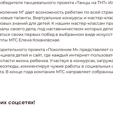
победителя танцевального проекта «Танцы на ТНТ» И
коление М“ дает возможность ребятам по всей стран
 новые таланты. Виртуальные конкурсы и мастер-клас
овых знаний для детей. К нашим мастер-классам п
лы своего дела, под наставничеством которых дети 
аться своих первых побед в выбранном виде искусств
ппы МТС Елена Кохановская.
орительного проекта «Поколение М» представляет 
нциала детей и сайт, где каждый интернет-пользов
спасти жизнь ребенка. Участвуя в конкурсах, загруж
еоэтюды, комментируя чужие работы в социальных с
та. В конце года компания МТС направляет собранны
их соцсетях!