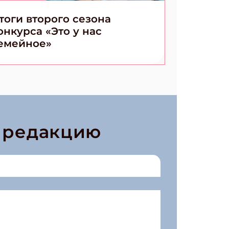
тоги второго сезона
онкурса «Это у нас
емейное»
в редакцию