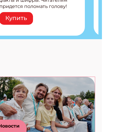
факты и шифры. Читателям
придется поломать голову!
Внутри: Шифры и
Купить
расшифровки Плетем
запутанные поделки
Разгадываем головоломки
Ищем коды 3 комикса
Новости