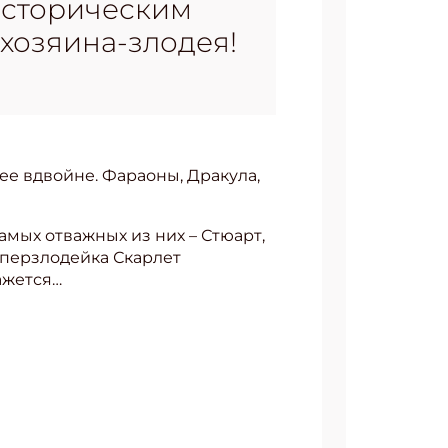
историческим
 хозяина-злодея!
нее вдвойне. Фараоны, Дракула,
амых отважных из них – Стюарт,
уперзлодейка Скарлет
ажется…