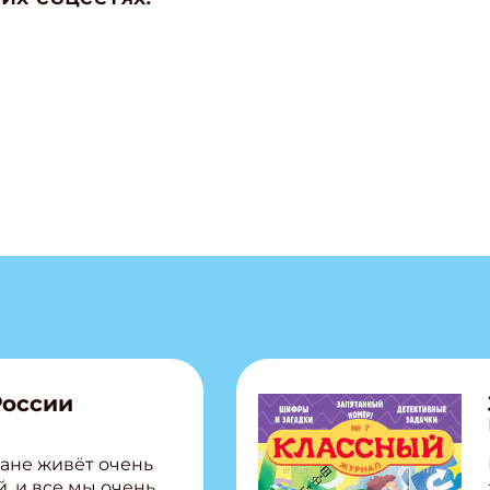
ишись на рассылку
 электронный "Классный журнал" в подарок!
ите имя
ите Ваш Email
ПОДПИС
России
ане живёт очень
, и все мы очень