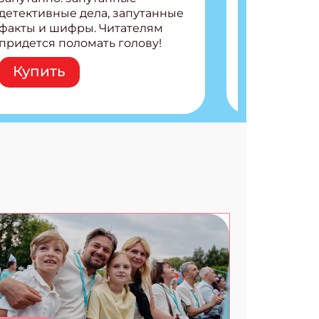
детективные дела, запутанные
факты и шифры. Читателям
придется поломать голову!
Внутри: Шифры и
Купить
расшифровки Плетем
запутанные поделки
Разгадываем головоломки
Ищем коды 3 комикса