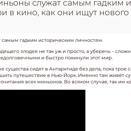
иньоны служат самым гадким 
и в кино, как они ищут нового
 самым гадким историческим личностям.
одящего злодея не так уж и просто, а уберечь – слож
недолговечными и быстро покинули этот мир.
 существа сидят в Антарктиде без дела, пока трое с
ршить путешествие в Нью-Йорк. Именно там живёт с
очитания всех миньонов. Во всяком случае, так им к