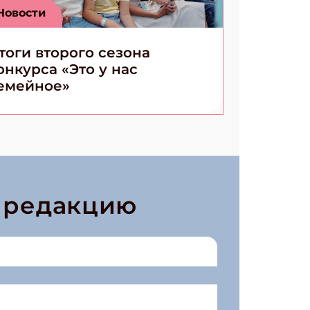
Новости
тоги второго сезона
онкурса «Это у нас
емейное»
в редакцию