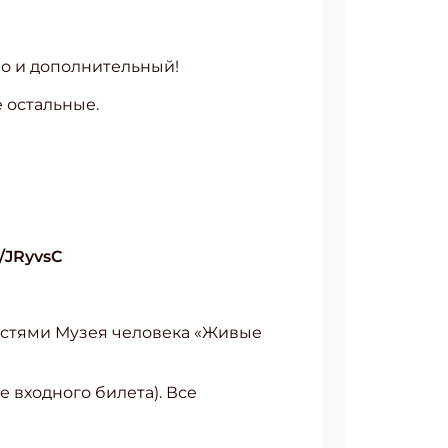
но и дополнительный!
е остальные.
l/JRyvsC
остями Музея человека «Живые
 входного билета). Все