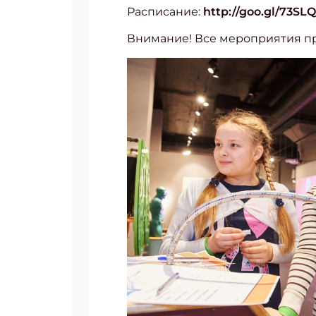
Расписание:
http://goo.gl/73SL
Внимание! Все мероприятия про
Подп
Получи
Укаж