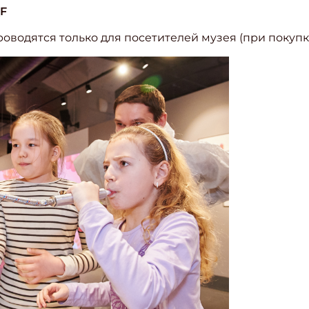
QF
водятся только для посетителей музея (при покупке
ишись на рассылку
 электронный "Классный журнал" в подарок!
ите имя