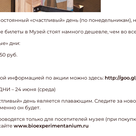
 постоянный «счастливый» день (по понедельникам), 
ые билеты в Музей стоят намного дешевле, чем во вс
ые» дни:
50 руб.
ной информацией по акции можно здесь:
http://goo.g
 – 24 июня (среда)
тливый» день является плавающим. Следите за нов
именно он будет.
водятся только для посетителей музея (при покупке
сайте
www.bioexperimentanium.ru