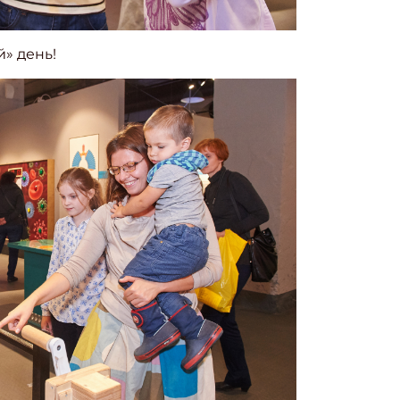
ите Ваш Email
» день!
ТЬ
ПОДПИС