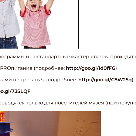
 программы и нестандартные мастер-классы проходят 
 PROпитание (подробнее:
http://goo.gl/Id0fFG
)
ками не трогать?» (подробнее:
http://goo.gl/C8W25q
).
oo.gl/73SLQF
водятся только для посетителей музея (при покупке