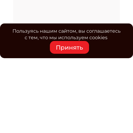
Пользуясь нашим сайтом, вы соглашаетесь
с тем, что мы используем cookies
Принять
Средство массовой информации www.classmag.ru
Свидетельство о регистрации СМИ сетевого издания
Эл.№ ФС77-63739 от 16 ноября 2015 г. выдано
Роскомнадзором.