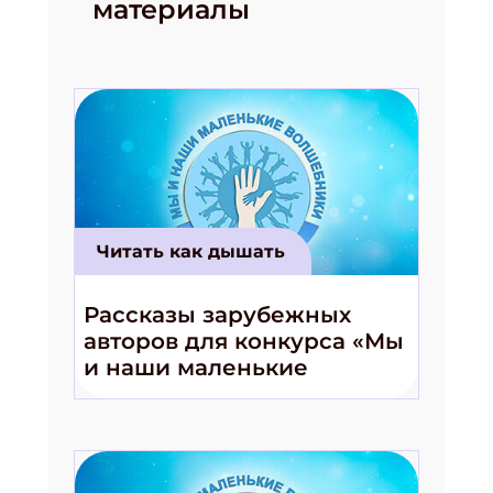
материалы
Читать как дышать
Подпишись на рассылку
Рассказы зарубежных
Получи электронный "Классный журнал" в
авторов для конкурса «Мы
подарок!
и наши маленькие
волшебники!»
Укажите имя
Укажите Ваш Email