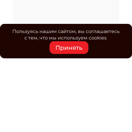
Пользуясь нашим сайтом, вы соглашаетесь
с тем, что мы используем cookies
Принять
Средство массовой информации www.classmag.ru
Свидетельство о регистрации СМИ сетевого издания
Эл.№ ФС77-63739 от 16 ноября 2015 г. выдано
Роскомнадзором.