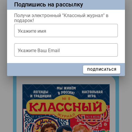
Подпишись на рассылку
Ждем тебя в наших соцсетях!
Получи электронный "Классный журнал" в
подарок!
Купить журнал
Укажите имя
Укажите Ваш Email
ЖУРНАЛЫ
Свежий номер!
ЗАКРЫТЬ
ПОДПИСАТЬСЯ