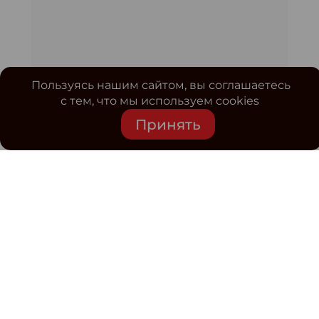
Пользуясь нашим сайтом, вы соглашаетесь
с тем, что мы используем cookies
Принять
Средство массовой информации www.classmag.ru
Свидетельство о регистрации СМИ сетевого издания
Эл.№ ФС77-63739 от 16 ноября 2015 г. выдано
Роскомнадзором.
Политика обработки
персональных данных