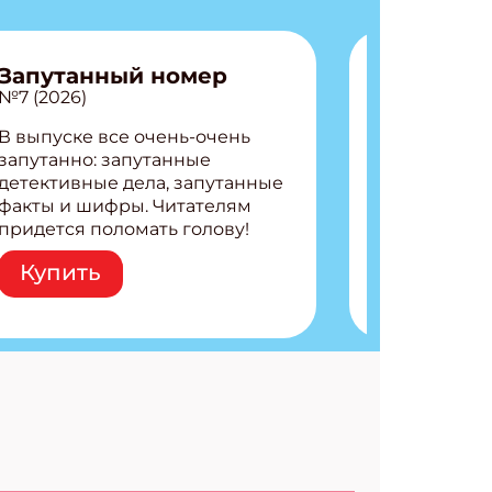
Запутанный номер
№7 (2026)
В выпуске все очень-очень
запутанно: запутанные
детективные дела, запутанные
факты и шифры. Читателям
придется поломать голову!
Внутри: Шифры и
Купить
расшифровки Плетем
запутанные поделки
Разгадываем головоломки
Ищем коды 3 комикса