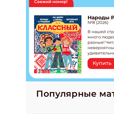
Свежий номер!
Народы 
№8 (2026)
В нашей стр
много людей
разные! Чит
невероятны
удивительн
народов Рос
Купить
Легенды тат
бурятов Нас
Страшилка 
странные с
рецепты на
Новый коми
Популярные ма
космически