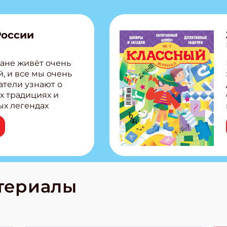
России
ане живёт очень
, и все мы очень
атели узнают о
х традициях и
ых легендах
сии! Внутри:
ар, башкир и
тольная игра
из Алтая Очень
лова Традиционные
родов России
кс про
териалы
е приключения!