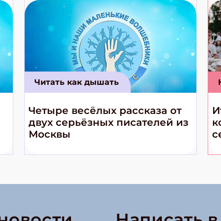
Читать как дышать
Четыре весёлых рассказа от
И
двух серьёзных писателей из
к
Москвы
с
 новости
Написать 