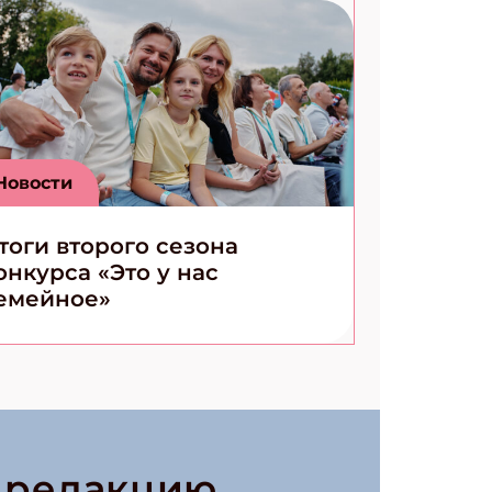
Новости
тоги второго сезона
онкурса «Это у нас
емейное»
в редакцию