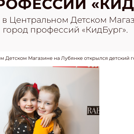
РОФЕССИЙ «КИД
да в Центральном Детском Мага
 город профессий «КидБург».
ном Детском Магазине на Лубянке открылся детский 