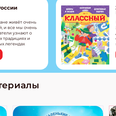
России
ане живёт очень
, и все мы очень
атели узнают о
х традициях и
ых легендах
сии! Внутри:
ар, башкир и
тольная игра
из Алтая Очень
лова Традиционные
родов России
кс про
териалы
е приключения!