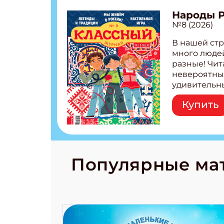
Народы 
№8 (2026)
В нашей стр
много людей
разные! Чит
невероятны
удивительн
народов Рос
Купить
Легенды тат
бурятов Нас
Страшилка 
странные с
рецепты на
Новый коми
Популярные ма
космически