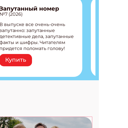
Запутанный номер
№7 (2026)
В выпуске все очень-очень
запутанно: запутанные
детективные дела, запутанные
факты и шифры. Читателям
придется поломать голову!
Внутри: Шифры и
Купить
расшифровки Плетем
запутанные поделки
Разгадываем головоломки
Ищем коды 3 комикса