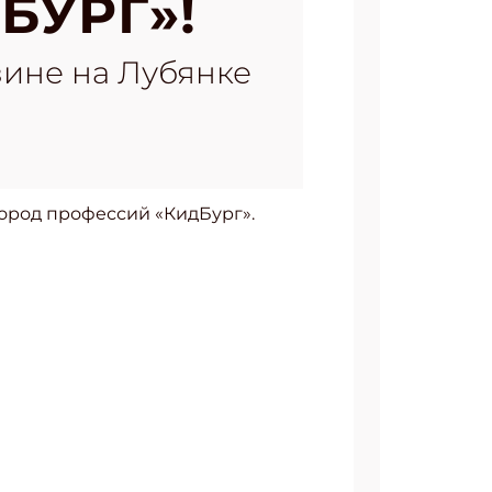
БУРГ»!
зине на Лубянке
город профессий «КидБург».