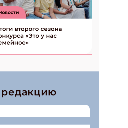
Новости
тоги второго сезона
онкурса «Это у нас
емейное»
в редакцию