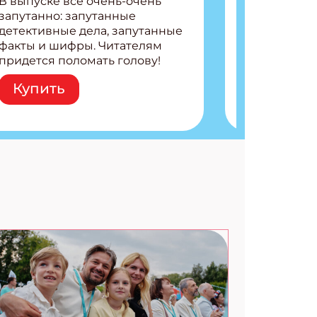
В выпуске все очень-очень
запутанно: запутанные
детективные дела, запутанные
факты и шифры. Читателям
придется поломать голову!
Внутри: Шифры и
Купить
расшифровки Плетем
запутанные поделки
Разгадываем головоломки
Ищем коды 3 комикса