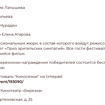
рия Латышева
вельева
а Мурадян
ор Елена Атарова
иональным жюри, в состав которого войдут режисс
т «Приз зрительских симпатий». Все гости фестивал
шийся фильм.
церемонии награждения победителей состоится бес
а».
тиваль "Киносемья" на timepad:
vent/193090/
 Кинотеатр «Березка»
ртеновская, д. 25