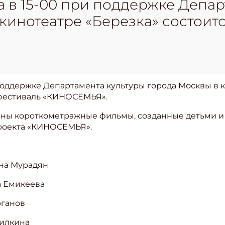
да в 15-00 при поддержке Депа
кинотеатре «Березка» состоит
 поддержке Департамента культуры города Москвы в к
я фестиваль «КИНОСЕМЬЯ».
ены короткометражные фильмы, созданные детьми и 
проекта «КИНОСЕМЬЯ».
ина Мурадян
а Емикеева
рганов
Силкина