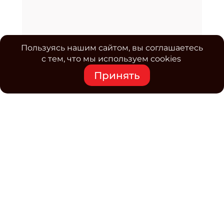
Пользуясь нашим сайтом, вы соглашаетесь
с тем, что мы используем cookies
Принять
Средство массовой информации www.classmag.ru
Свидетельство о регистрации СМИ сетевого издания
Эл.№ ФС77-63739 от 16 ноября 2015 г. выдано
Роскомнадзором.