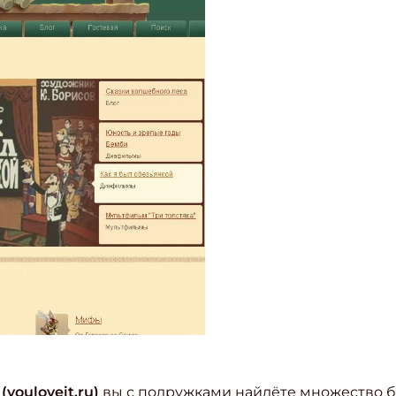
(youloveit.ru)
вы с подружками найдёте множество б