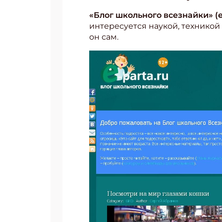
«Блог школьного всезнайки» (e
интересуется наукой, техникой 
он сам.
Подп
Получи
Укаж