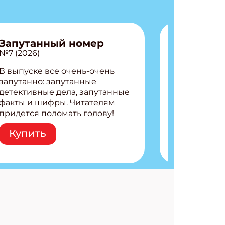
Запутанный номер
№7 (2026)
В выпуске все очень-очень
запутанно: запутанные
детективные дела, запутанные
факты и шифры. Читателям
придется поломать голову!
Внутри: Шифры и
Купить
расшифровки Плетем
запутанные поделки
Разгадываем головоломки
Ищем коды 3 комикса