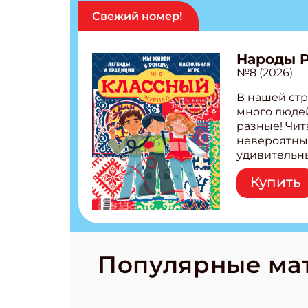
Свежий номер!
Народы 
№8 (2026)
В нашей стр
много людей
разные! Чит
невероятны
удивительн
народов Рос
Купить
Легенды тат
бурятов Нас
Страшилка 
странные с
рецепты на
Новый коми
Популярные ма
космически