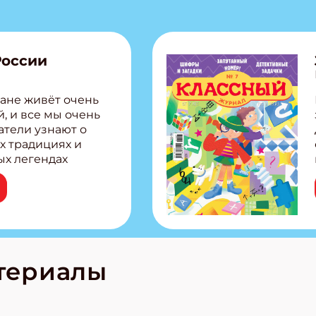
России
ане живёт очень
, и все мы очень
атели узнают о
х традициях и
ых легендах
сии! Внутри:
ар, башкир и
тольная игра
из Алтая Очень
лова Традиционные
родов России
кс про
териалы
е приключения!