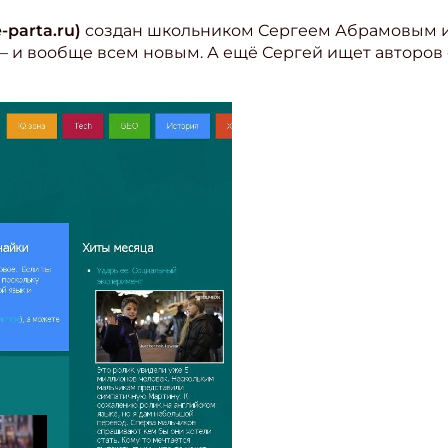
-parta.ru)
создан школьником Сергеем Абрамовым и 
– и вообще всем новым. А ещё Сергей ищет авторов с
ишись на рассылку
 электронный "Классный журнал" в подарок!
ите имя