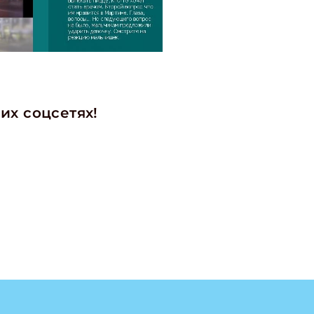
ите Ваш Email
ПОДПИС
их соцсетях!