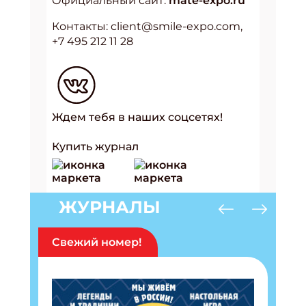
Официальный сайт:
mate-expo.ru
Контакты: client@smile-expo.com,
+7 495 212 11 28
Ждем тебя в наших соцсетях!
Купить журнал
ЖУРНАЛЫ
Подпишись на рассылку
Получи электронный "Классный журнал" в
Свежий номер!
подарок!
Укажите имя