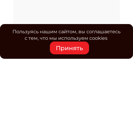
Пользуясь нашим сайтом, вы соглашаетесь
с тем, что мы используем cookies
Принять
Средство массовой информации www.classmag.ru
Свидетельство о регистрации СМИ сетевого издания
Эл.№ ФС77-63739 от 16 ноября 2015 г. выдано
Роскомнадзором.