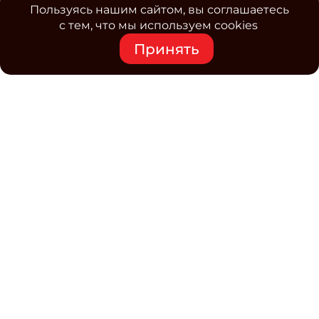
Пользуясь нашим сайтом, вы соглашаетесь
с тем, что мы используем cookies
Принять
Средство массовой информации www.classmag.ru
Свидетельство о регистрации СМИ сетевого издания
Эл.№ ФС77-63739 от 16 ноября 2015 г. выдано
Роскомнадзором.
Политика обработки
персональных данных