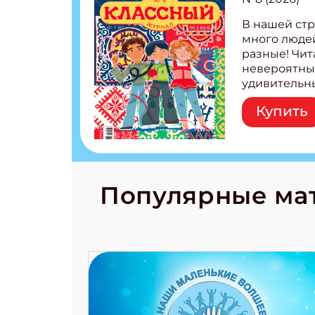
В нашей стр
много людей
разные! Чит
невероятны
удивительн
народов Рос
Купить
Легенды тат
бурятов Нас
Страшилка 
странные с
рецепты на
Новый коми
Популярные ма
космически