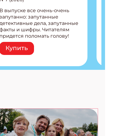
В выпуске все очень-очень
запутанно: запутанные
детективные дела, запутанные
факты и шифры. Читателям
придется поломать голову!
Внутри: Шифры и
Купить
расшифровки Плетем
запутанные поделки
Разгадываем головоломки
Ищем коды 3 комикса