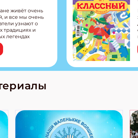
ане живёт очень
, и все мы очень
атели узнают о
х традициях и
ых легендах
сии! Внутри:
ар, башкир и
тольная игра
из Алтая Очень
лова Традиционные
родов России
кс про
териалы
е приключения!