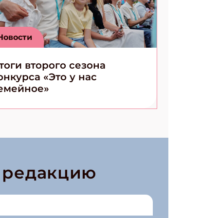
Новости
тоги второго сезона
онкурса «Это у нас
емейное»
в редакцию