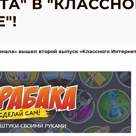
ТА" В "КЛАССН
"!
рнала» вышел второй выпуск «Классного Интернет