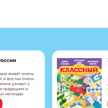
России
ане живёт очень
, и все мы очень
атели узнают о
х традициях и
ых легендах
сии! Внутри:
ар, башкир и