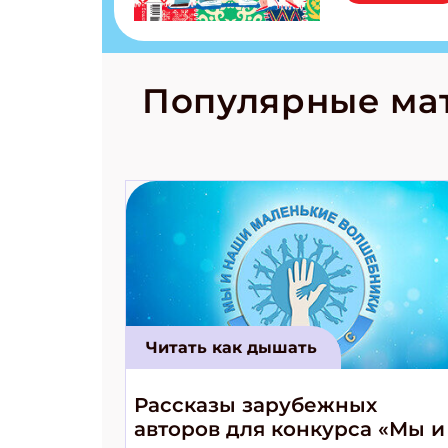
бурятов Нас
Страшилка 
странные с
рецепты на
Новый коми
Популярные ма
космически
Читать как дышать
Рассказы зарубежных
авторов для конкурса «Мы и