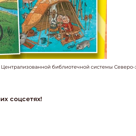
е Централизованной библиотечной системы Северо-
ишись на рассылку
 электронный "Классный журнал" в подарок!
ите имя
их соцсетях!
ите Ваш Email
ПОДПИС