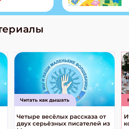
тольная игра
из Алтая Очень
лова Традиционные
родов России
кс про
териалы
е приключения!
Читать как дышать
Четыре весёлых рассказа от
И
двух серьёзных писателей из
к