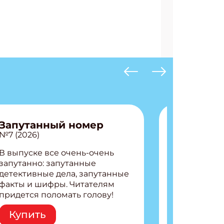
Запутанный номер
№7 (2026)
В выпуске все очень-очень
запутанно: запутанные
детективные дела, запутанные
факты и шифры. Читателям
придется поломать голову!
Внутри: Шифры и
Купить
расшифровки Плетем