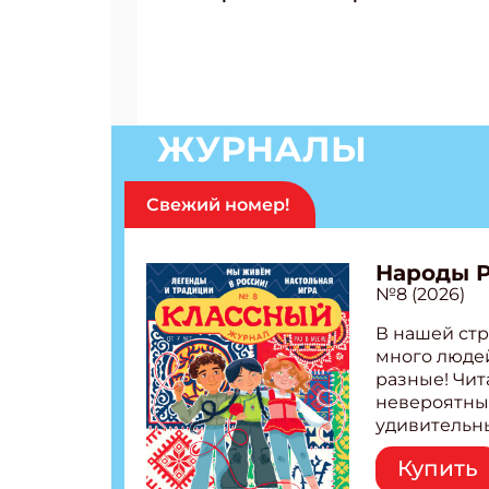
ЖУРНАЛЫ
Свежий номер!
Народы 
№8 (2026)
В нашей стр
много людей
разные! Чит
невероятны
удивительн
народов Рос
Купить
Легенды тат