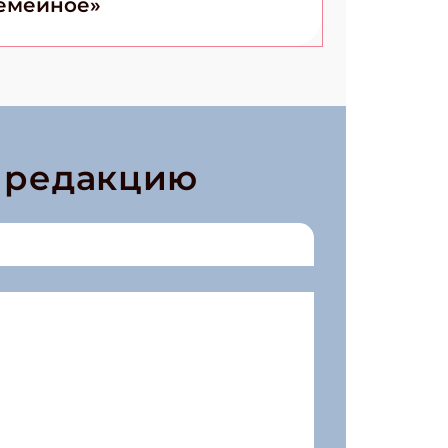
емейное»
в редакцию