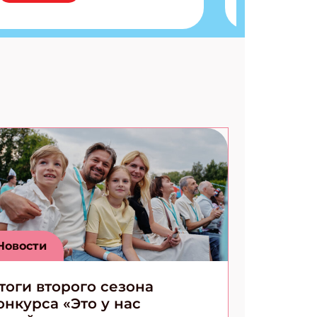
запутанные поделки
Разгадываем головоломки
Ищем коды 3 комикса
Новости
тоги второго сезона
онкурса «Это у нас