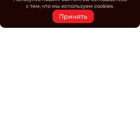
с тем, что мы используем cookies
Принять
Средство массовой информации www.classmag.ru
Свидетельство о регистрации СМИ сетевого издания
Эл.№ ФС77-63739 от 16 ноября 2015 г. выдано
Роскомнадзором.
Политика обработки
персональных данных
Контакты