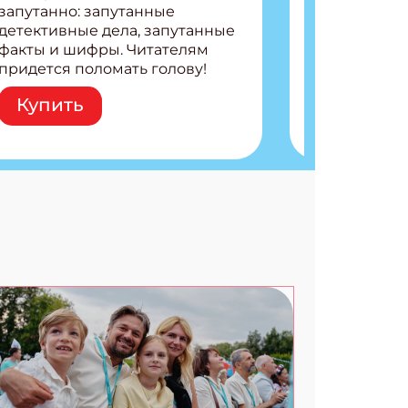
запутанно: запутанные
детективные дела, запутанные
факты и шифры. Читателям
АТЬСЯ
придется поломать голову!
Внутри: Шифры и
Купить
расшифровки Плетем
запутанные поделки
Разгадываем головоломки
Ищем коды 3 комикса