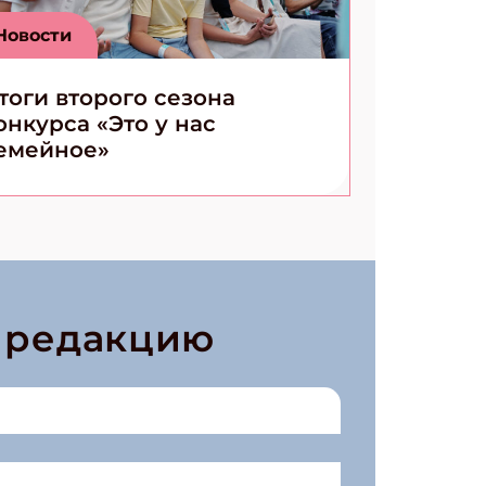
Новости
тоги второго сезона
онкурса «Это у нас
емейное»
в редакцию