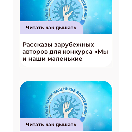
Подпишись на рассылку
Получи электронный "Классный журнал" в
подарок!
Читать как дышать
Укажите имя
Рассказы зарубежных
авторов для конкурса «Мы
Укажите Ваш Email
и наши маленькие
волшебники!»
ПОДПИСАТЬСЯ
Читать как дышать