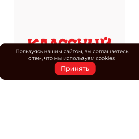
Пользуясь нашим сайтом, вы соглашаетесь
с тем, что мы используем cookies
Принять
Средство массовой информации www.classmag.ru
Свидетельство о регистрации СМИ сетевого издания
Эл.№ ФС77-63739 от 16 ноября 2015 г. выдано
Роскомнадзором.
Политика обработки
персональных данных
Контакты