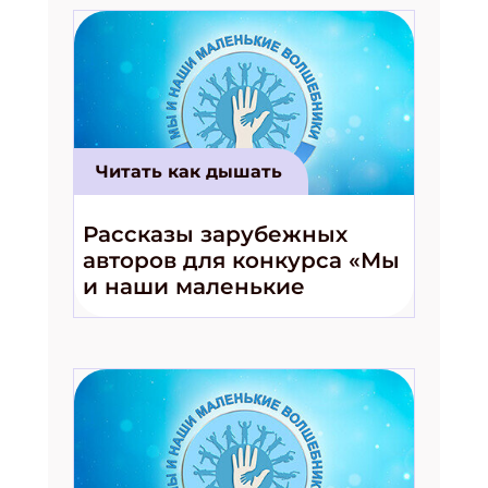
Подпишись на рассылку
Читать как дышать
Получи электронный "Классный журнал" в
подарок!
Рассказы зарубежных
Укажите имя
авторов для конкурса «Мы
и наши маленькие
волшебники!»
Укажите Ваш Email
ПОДПИСАТЬСЯ