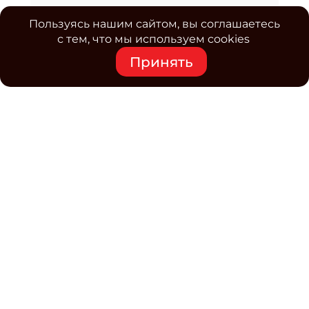
Пользуясь нашим сайтом, вы соглашаетесь
с тем, что мы используем cookies
Принять
Средство массовой информации www.classmag.ru
Свидетельство о регистрации СМИ сетевого издания
Эл.№ ФС77-63739 от 16 ноября 2015 г. выдано
Роскомнадзором.
Политика обработки
персональных данных