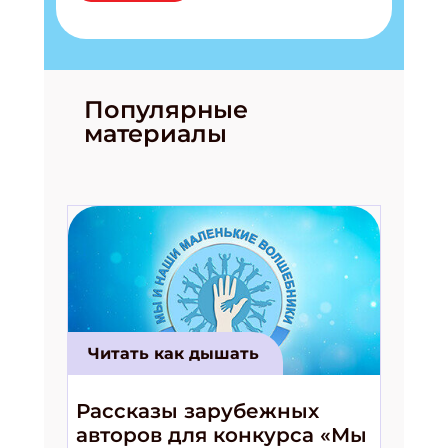
Популярные
материалы
Подпишись на рассылку
Получи электронный "Классный журнал" в
подарок!
Читать как дышать
Укажите имя
Рассказы зарубежных
авторов для конкурса «Мы
Укажите Ваш Email