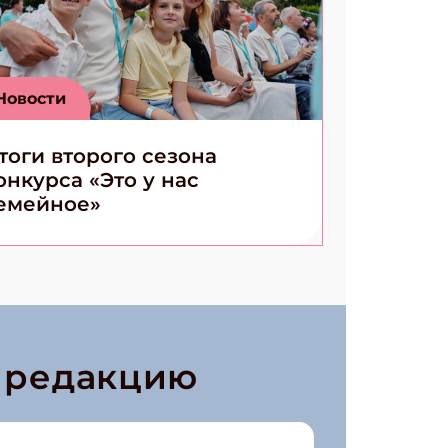
Новости
тоги второго сезона
онкурса «Это у нас
емейное»
в редакцию