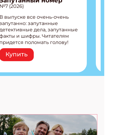
Запутанный номер
№7 (2026)
В выпуске все очень-очень
запутанно: запутанные
АТЬСЯ
детективные дела, запутанные
факты и шифры. Читателям
придется поломать голову!
Внутри: Шифры и
Купить
расшифровки Плетем
запутанные поделки
Разгадываем головоломки
Ищем коды 3 комикса