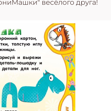
ониМашки" весёлого друга!