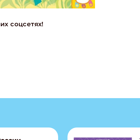
их соцсетях!
ишись на рассылку
 электронный "Классный журнал" в подарок!
ите имя