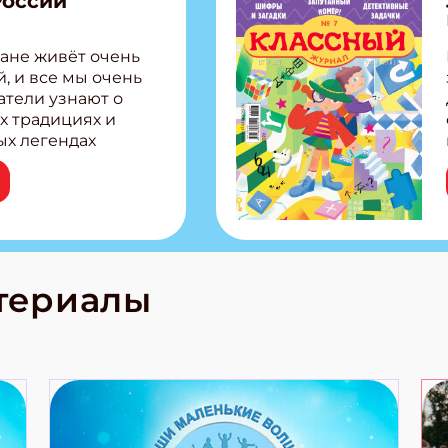
России
ите Ваш Email
ане живёт очень
, и все мы очень
ПОДПИС
атели узнают о
х традициях и
ых легендах
сии! Внутри:
ар, башкир и
тольная игра
из Алтая Очень
лова Традиционные
родов России
кс про
териалы
е приключения!