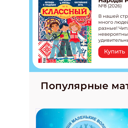
Народы 
№8 (2026)
Укаж
В нашей стр
много людей
разные! Чит
невероятны
удивительн
народов Рос
Купить
Легенды тат
бурятов Нас
Страшилка 
странные с
рецепты на
Новый коми
Популярные ма
космически