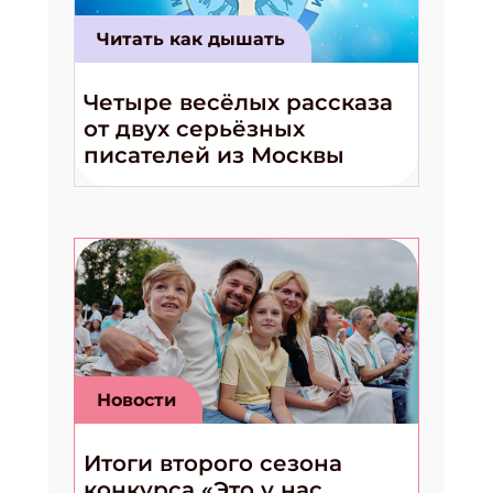
подарок!
Читать как дышать
Укажите имя
Четыре весёлых рассказа
Укажите Ваш Email
от двух серьёзных
писателей из Москвы
ПОДПИСАТЬСЯ
Новости
Итоги второго сезона
конкурса «Это у нас