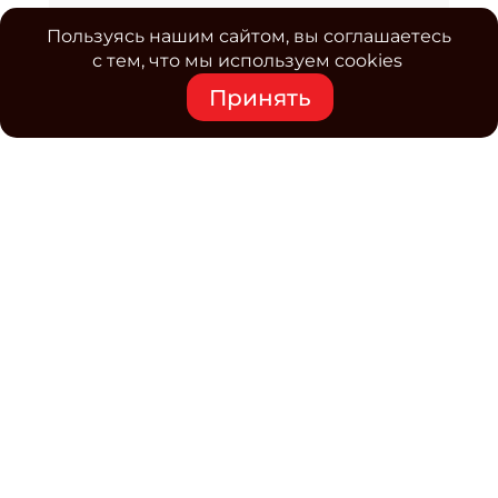
Пользуясь нашим сайтом, вы соглашаетесь
с тем, что мы используем cookies
Принять
Средство массовой информации www.classmag.ru
Свидетельство о регистрации СМИ сетевого издания
Эл.№ ФС77-63739 от 16 ноября 2015 г. выдано
Роскомнадзором.
Политика обработки
персональных данных