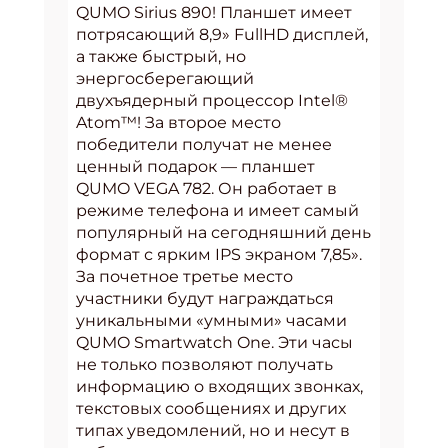
QUMO Sirius 890! Планшет имеет
потрясающий 8,9» FullHD дисплей,
а также быстрый, но
энергосберегающий
двухъядерный процессор Intel®
Atom™! За второе место
победители получат не менее
ценный подарок — планшет
QUMO VEGA 782. Он работает в
режиме телефона и имеет самый
популярный на сегодняшний день
формат с ярким IPS экраном 7,85».
За почетное третье место
участники будут награждаться
уникальными «умными» часами
QUMO Smartwatch One. Эти часы
не только позволяют получать
информацию о входящих звонках,
текстовых сообщениях и других
типах уведомлений, но и несут в