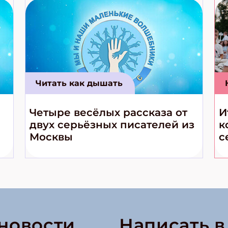
Читать как дышать
Четыре весёлых рассказа от
И
двух серьёзных писателей из
к
Москвы
с
 новости
Написать 