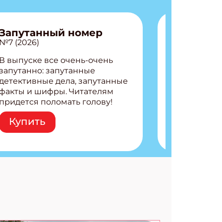
Запутанный номер
№7 (2026)
В выпуске все очень-очень
запутанно: запутанные
детективные дела, запутанные
факты и шифры. Читателям
придется поломать голову!
Внутри: Шифры и
Купить
расшифровки Плетем
запутанные поделки
Разгадываем головоломки
Ищем коды 3 комикса