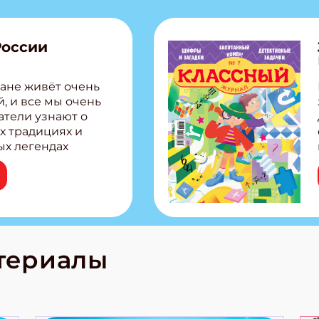
России
ане живёт очень
, и все мы очень
атели узнают о
х традициях и
ых легендах
сии! Внутри:
ар, башкир и
тольная игра
из Алтая Очень
лова Традиционные
родов России
кс про
териалы
е приключения!