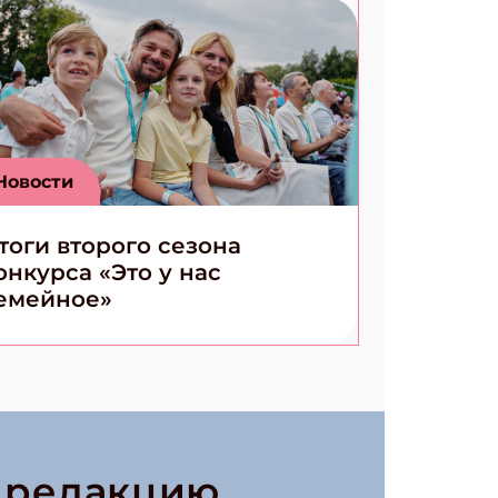
Новости
тоги второго сезона
онкурса «Это у нас
емейное»
в редакцию