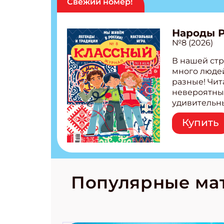
Свежий номер!
Народы 
№8 (2026)
В нашей стр
много людей
разные! Чит
невероятны
удивительн
народов Рос
Купить
Легенды тат
бурятов Нас
Страшилка 
странные с
рецепты на
Новый коми
Популярные ма
космически