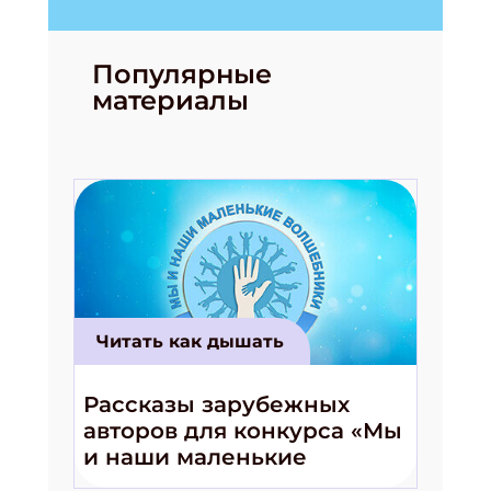
Подпишись на рассылку
Популярные
Получи электронный "Классный журнал" в
подарок!
материалы
Укажите имя
Укажите Ваш Email
ПОДПИСАТЬСЯ
Читать как дышать
Рассказы зарубежных
авторов для конкурса «Мы
и наши маленькие
волшебники!»