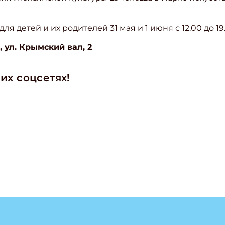
ля детей и их родителей 31 мая и 1 июня с 12.00 до 19
 ул. Крымский вал, 2
их соцсетях!
ишись на рассылку
 электронный "Классный журнал" в подарок!
ите имя