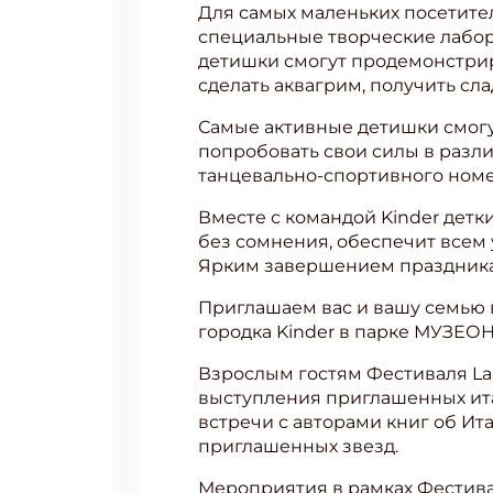
Для самых маленьких посетителе
специальные творческие лаборат
детишки смогут продемонстриро
сделать аквагрим, получить сла
Самые активные детишки смогут
попробовать свои силы в разли
танцевально-спортивного номе
Вместе с командой Kinder детк
без сомнения, обеспечит всем
Ярким завершением праздника 
Приглашаем вас и вашу семью в
городка Kinder в парке МУЗЕОН
Взрослым гостям Фестиваля La 
выступления приглашенных ита
встречи с авторами книг об Ит
приглашенных звезд.
Мероприятия в рамках Фестивал