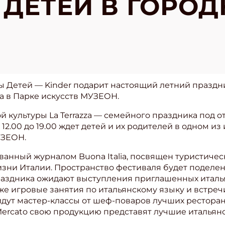
ДЕТЕЙ В ГОРОД
ты Детей — Kinder подарит настоящий летний праздн
za в Парке искусств МУЗЕОН.
й культуры La Terrazza — семейного праздника под
 с 12.00 до 19.00 ждет детей и их родителей в одном 
УЗЕОН.
зованный журналом Buona Italia, посвящен туристиче
зни Италии. Пространство фестиваля будет поделен
 праздника ожидают выступления приглашенных италь
кже игровые занятия по итальянскому языку и встречи
ройдут мастер-классы от шеф-поваров лучших рестора
Mercato свою продукцию представят лучшие итальян