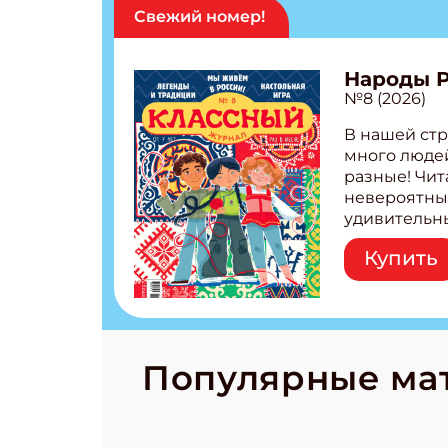
Свежий номер!
Укаж
Народы 
№8 (2026)
В нашей стр
много людей
разные! Чит
невероятны
удивительн
народов Рос
Купить
Легенды тат
бурятов Нас
Страшилка 
странные с
рецепты на
Новый коми
Популярные ма
космически