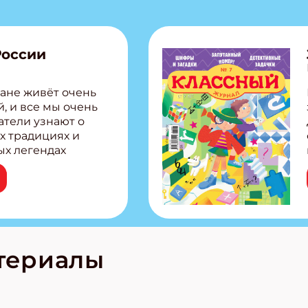
ите Ваш Email
России
ПОДПИС
ане живёт очень
, и все мы очень
атели узнают о
х традициях и
ых легендах
сии! Внутри:
ар, башкир и
тольная игра
из Алтая Очень
лова Традиционные
родов России
кс про
териалы
е приключения!