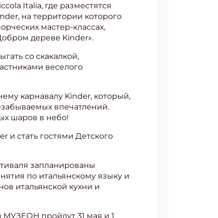
la Italia, где разместятся
inder, на территории которого
орческих мастер-классах,
Добром дереве Kinder».
ыгать со скакалкой,
частниками веселого
ему карнавалу Kinder, который,
незабываемых впечатлений.
х шаров в небо!
r и стать гостями Детского
естиваля запланированы
нятия по итальянскому языку и
нов итальянской кухни и
в МУЗЕОН пройдут 31 мая и 1