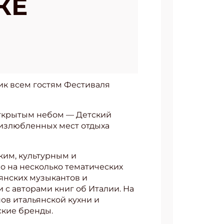
КЕ
ик всем гостям Фестиваля
 открытым небом — Детский
из излюбленных мест отдыха
ским, культурным и
о на несколько тематических
янских музыкантов и
 с авторами книг об Италии. На
нов итальянской кухни и
ские бренды.