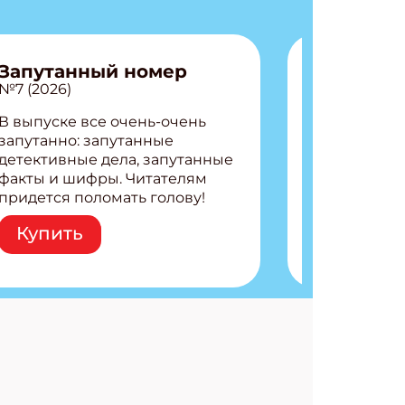
Запутанный номер
№7 (2026)
АТЬСЯ
В выпуске все очень-очень
запутанно: запутанные
детективные дела, запутанные
факты и шифры. Читателям
придется поломать голову!
Внутри: Шифры и
Купить
расшифровки Плетем
запутанные поделки
Разгадываем головоломки
Ищем коды 3 комикса