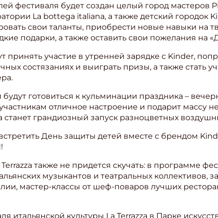
й фестиваля будет создан целый город мастеров Picco
ории La bottega italiana, а также детский городок K
вать свои таланты, приобрести новые навыки на тв
дкие подарки, а также оставить свои пожелания на «
 принять участие в утренней зарядке с Kinder, попр
чных состязаниях и выиграть призы, а также стать у
ра.
и будут готовиться к кульминации праздника – вечерн
 участникам отличное настроение и подарит массу 
станет грандиозный запуск разноцветных воздушны
стретить День защиты детей вместе с брендом Kinde
!
Terrazza также не придется скучать: в программе ф
льянских музыкантов и театральных коллективов, за
алии, мастер-классы от шеф-поваров лучших рестора
я итальянской культуры La Terrazza в Парке искусст