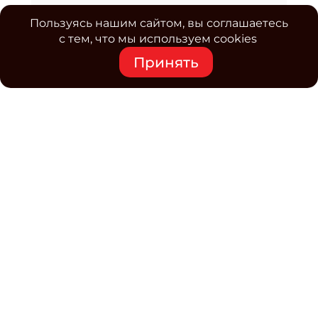
Пользуясь нашим сайтом, вы соглашаетесь
с тем, что мы используем cookies
Принять
Средство массовой информации www.classmag.ru
Свидетельство о регистрации СМИ сетевого издания
Эл.№ ФС77-63739 от 16 ноября 2015 г. выдано
Роскомнадзором.
Политика обработки
персональных данных