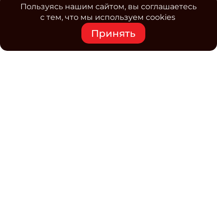
Пользуясь нашим сайтом, вы соглашаетесь
с тем, что мы используем cookies
Принять
Средство массовой информации www.classmag.ru
Свидетельство о регистрации СМИ сетевого издания
Эл.№ ФС77-63739 от 16 ноября 2015 г. выдано
Роскомнадзором.
Политика обработки
персональных данных