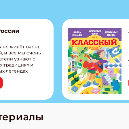
России
ане живёт очень
, и все мы очень
атели узнают о
х традициях и
ых легендах
сии! Внутри:
ар, башкир и
тольная игра
из Алтая Очень
лова Традиционные
родов России
кс про
териалы
е приключения!