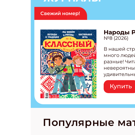
Свежий номер!
Народы 
№8 (2026)
В нашей стр
много людей
разные! Чит
невероятны
удивительн
народов Рос
Купить
Легенды тат
бурятов Нас
Страшилка 
странные с
рецепты на
Новый коми
Популярные ма
космически