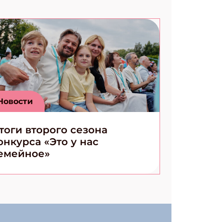
Новости
тоги второго сезона
онкурса «Это у нас
емейное»