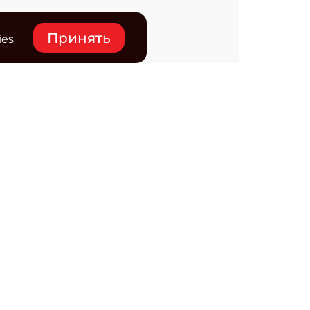
Принять
ies
нтакты
ктронная почта редакции:
ss@osp.ru
ефон редакции:
+7 (495) 725-4780