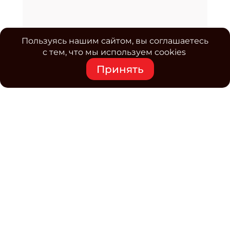
Пользуясь нашим сайтом, вы соглашаетесь
с тем, что мы используем cookies
Принять
Средство массовой информации www.classmag.ru
Свидетельство о регистрации СМИ сетевого издания
Эл.№ ФС77-63739 от 16 ноября 2015 г. выдано
Роскомнадзором.
Политика обработки