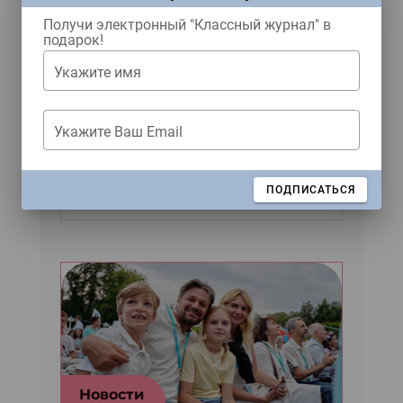
Получи электронный "Классный журнал" в
подарок!
Укажите имя
Читать как дышать
Укажите Ваш Email
Четыре весёлых рассказа
от двух серьёзных
писателей из Москвы
ЗАКРЫТЬ
ПОДПИСАТЬСЯ
Новости