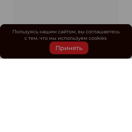
Пользуясь нашим сайтом, вы соглашаетесь
с тем, что мы используем cookies
Принять
Средство массовой информации www.classmag.ru
Свидетельство о регистрации СМИ сетевого издания
Эл.№ ФС77-63739 от 16 ноября 2015 г. выдано
Роскомнадзором.