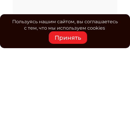
Пользуясь нашим сайтом, вы соглашаетесь
с тем, что мы используем cookies
Принять
Средство массовой информации www.classmag.ru
Свидетельство о регистрации СМИ сетевого издания
Эл.№ ФС77-63739 от 16 ноября 2015 г. выдано
Роскомнадзором.
Политика обработки