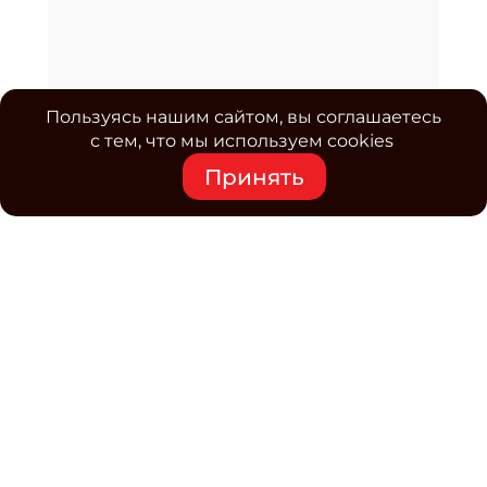
Пользуясь нашим сайтом, вы соглашаетесь
с тем, что мы используем cookies
Принять
Средство массовой информации www.classmag.ru
Свидетельство о регистрации СМИ сетевого издания
Эл.№ ФС77-63739 от 16 ноября 2015 г. выдано
Роскомнадзором.