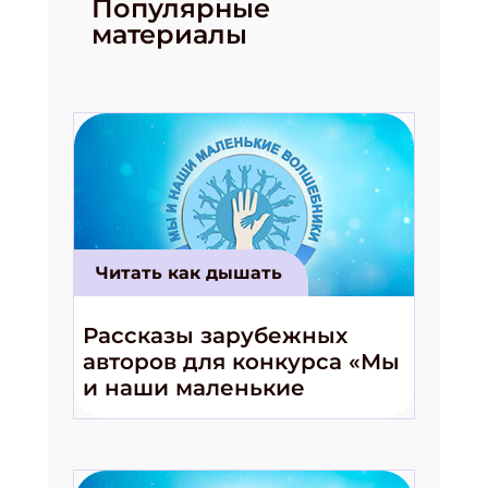
Популярные
материалы
Подпишись на рассылку
Получи электронный "Классный журнал" в
подарок!
Читать как дышать
Укажите имя
Рассказы зарубежных
авторов для конкурса «Мы
Укажите Ваш Email
и наши маленькие
волшебники!»
ПОДПИСАТЬСЯ