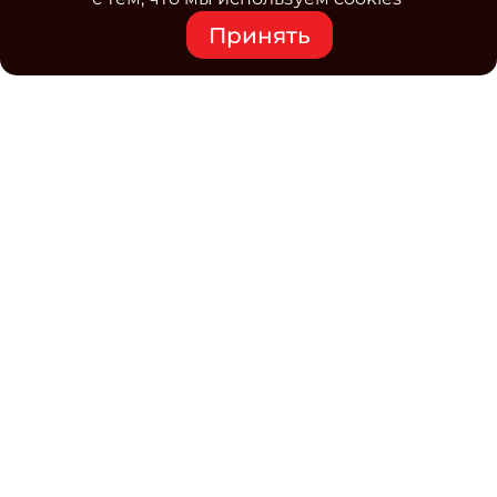
Принять
Средство массовой информации www.classmag.ru
Свидетельство о регистрации СМИ сетевого издания
Эл.№ ФС77-63739 от 16 ноября 2015 г. выдано
Роскомнадзором.
Политика обработки
персональных данных
Контакты